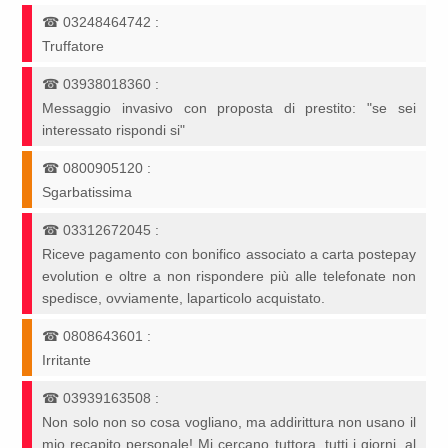
☎
03248464742
:
Truffatore
☎
03938018360
:
Messaggio invasivo con proposta di prestito: "se sei
interessato rispondi si"
☎
0800905120
:
Sgarbatissima
☎
03312672045
:
Riceve pagamento con bonifico associato a carta postepay
evolution e oltre a non rispondere più alle telefonate non
spedisce, ovviamente, laparticolo acquistato.
☎
0808643601
:
Irritante
☎
03939163508
:
Non solo non so cosa vogliano, ma addirittura non usano il
mio recapito personale! Mi cercano tuttora, tutti i giorni, al