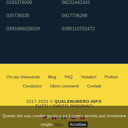
0183378009
08231443343
035736535
0917736288
0393486026029
0390110702472
Chi sta chiamando
Blog
FAQ
Visitatori
Prefissi
Condizioni
Ultimi commenti
Contatti
2017-2026 ©
QUALENUMERO.INFO
TUTTI I DIRITTI RISERVATI
Questo sito usa i cookie grazie a cui il nostro servizio può funzionare
meglio.
Altro
Accettare