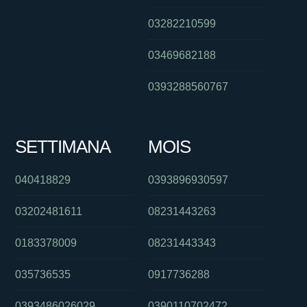
03282210599
03469682188
0393288560767
SETTIMANA
MOIS
040418829
0393896930597
03202481611
08231443263
0183378009
08231443343
035736535
0917736288
0393486026029
0390110702472