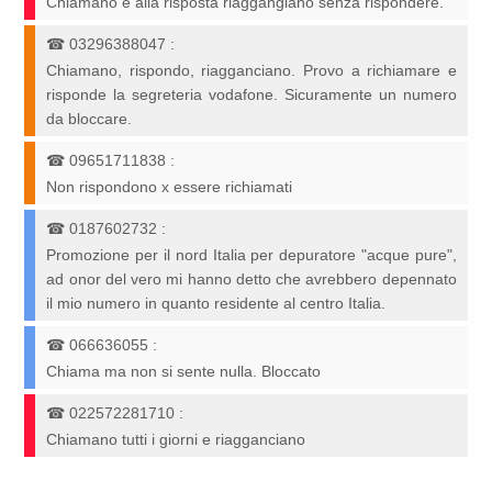
Chiamano e alla risposta riaggangiano senza rispondere.
☎
03296388047
:
Chiamano, rispondo, riagganciano. Provo a richiamare e
risponde la segreteria vodafone. Sicuramente un numero
da bloccare.
☎
09651711838
:
Non rispondono x essere richiamati
☎
0187602732
:
Promozione per il nord Italia per depuratore "acque pure",
ad onor del vero mi hanno detto che avrebbero depennato
il mio numero in quanto residente al centro Italia.
☎
066636055
:
Chiama ma non si sente nulla. Bloccato
☎
022572281710
:
Chiamano tutti i giorni e riagganciano