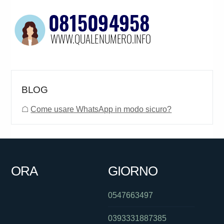
BLOG
☖
Come usare WhatsApp in modo sicuro?
ORA
GIORNO
0547663497
0393331887385