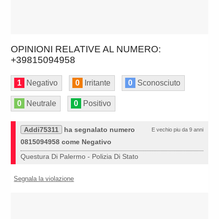
OPINIONI RELATIVE AL NUMERO:
+39815094958
1
Negativo
0
Irritante
0
Sconosciuto
0
Neutrale
0
Positivo
Addi75311
ha segnalato numero
E vechio piu da 9 anni
0815094958 come Negativo
Questura Di Palermo - Polizia Di Stato
Segnala la violazione