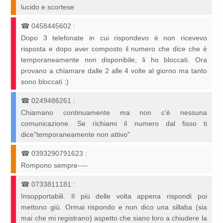
lucido e scortese
☎
0458445602
:
Dopo 3 telefonate in cui rispondevo è non ricevevo
risposta e dopo aver composto il numero che dice che è
temporaneamente non disponibile, li ho bloccati. Ora
provano a chiamare dalle 2 alle 4 volte al giorno ma tanto
sono bloccati :)
☎
0249486261
:
Chiamano continuamente ma non c'è nessuna
comunicazione. Se richiami il numero dal fisso ti
dice"temporaneamente non attivo"
☎
0393290791623
:
Rompono sempre----
☎
0733811181
:
Insopportabili. Il più delle volta appena rispondi poi
mettono giù. Ormai rispondo e non dico una sillaba (sia
mai che mi registrano) aspetto che siano loro a chiudere la