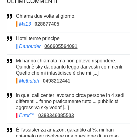
ULTIMI COMMENTI
Chiama due volte al giorno.
Mx13
028877405
Hotel terme principe
Danbuder
066605564091
Mi hanno chiamata ma non potevo rispondere.
Quindi è sky da quanto leggo dai vostri commenti.
Quello che mi infastidisce è che mi [...]
Methulah
0498212441
In quel call center lavorano circa persone in 4 sedi
differenti .. fanno praticamente tutto ... pubblicità
aggressiva sky vodaf [...]
Error™
0393346085503
è l'assistenza amazon, garantito al %. mi han
chiamato per risolvere una questione di un reso