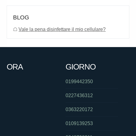
BLOG
☖
Vale la pena disinfettare il mio cellulare?
ORA
GIORNO
0199442350
0227436312
0363220172
0109139253