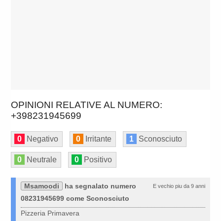
OPINIONI RELATIVE AL NUMERO:
+398231945699
0
Negativo
0
Irritante
1
Sconosciuto
0
Neutrale
0
Positivo
Msamoodi
ha segnalato numero
E vechio piu da 9 anni
08231945699 come Sconosciuto
Pizzeria Primavera