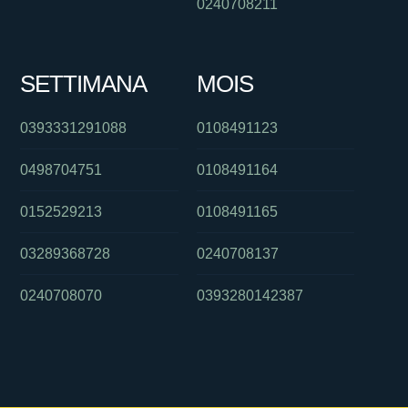
0240708211
SETTIMANA
MOIS
0393331291088
0108491123
0498704751
0108491164
0152529213
0108491165
03289368728
0240708137
0240708070
0393280142387