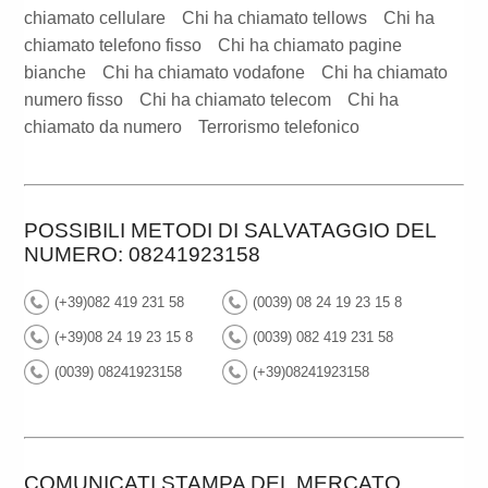
chiamato cellulare
Chi ha chiamato tellows
Chi ha
chiamato telefono fisso
Chi ha chiamato pagine
bianche
Chi ha chiamato vodafone
Chi ha chiamato
numero fisso
Chi ha chiamato telecom
Chi ha
chiamato da numero
Terrorismo telefonico
POSSIBILI METODI DI SALVATAGGIO DEL
NUMERO: 08241923158
(+39)082 419 231 58
(0039) 08 24 19 23 15 8
(+39)08 24 19 23 15 8
(0039) 082 419 231 58
(0039) 08241923158
(+39)08241923158
COMUNICATI STAMPA DEL MERCATO