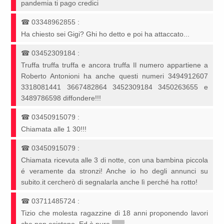
pandemia ti pago credici
☎
03348962855
:
Ha chiesto sei Gigi? Ghi ho detto e poi ha attaccato...
☎
03452309184
:
Truffa truffa truffa e ancora truffa Il numero appartiene a
Roberto Antonioni ha anche questi numeri 3494912607
3318081441 3667482864 3452309184 3450263655 e
3489786598 diffondere!!!
☎
03450915079
:
Chiamata alle 1 30!!!
☎
03450915079
:
Chiamata ricevuta alle 3 di notte, con una bambina piccola
é veramente da stronzi! Anche io ho degli annunci su
subito.it cercherò di segnalarla anche lì perché ha rotto!
☎
03711485724
:
Tizio che molesta ragazzine di 18 anni proponendo lavori