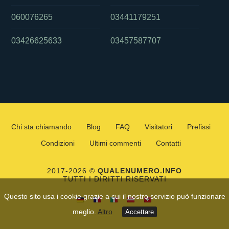
060076265
03441179251
03426625633
03457587707
Chi sta chiamando
Blog
FAQ
Visitatori
Prefissi
Condizioni
Ultimi commenti
Contatti
2017-2026 ©
QUALENUMERO.INFO
TUTTI I DIRITTI RISERVATI
Questo sito usa i cookie grazie a cui il nostro servizio può funzionare
meglio.
Altro
Accettare