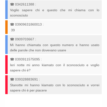
☎
0342611388
:
Voglio sapere chi e questo che mi chiama con lo
sconosciuto
☎
03909631860013
:
‭ 39 ‬
☎
0909703667
:
Mi hanno chiamata con questo numero e hanno usato
delle parole che non dovevano usare
☎
0393911575095
:
Ieri notte mi anno kiamato con il sconosciuto e voglio
sapere chi è?
☎
039328883691
:
Stanotte mi hanno kiamato con lo sconosciuto e vorrei
sapere chi è per piacere