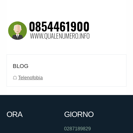
BLOG
☖
Telenofobia
ORA
GIORNO
0287189829