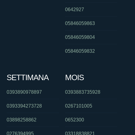
0642927
05846059863
05846059804
05846059832
SETTIMANA
MOIS
0393890978897
0393883735928
0393394273728
0267101005
03898258862
0652300
0276394995
03318838821