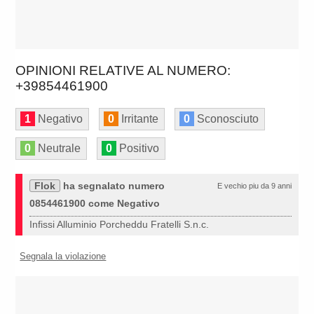
OPINIONI RELATIVE AL NUMERO:
+39854461900
1
Negativo
0
Irritante
0
Sconosciuto
0
Neutrale
0
Positivo
Flok
ha segnalato numero
E vechio piu da 9 anni
0854461900 come Negativo
Infissi Alluminio Porcheddu Fratelli S.n.c.
Segnala la violazione