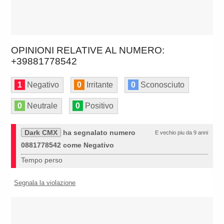
OPINIONI RELATIVE AL NUMERO:
+39881778542
1
Negativo
0
Irritante
0
Sconosciuto
0
Neutrale
0
Positivo
Dark CMX
ha segnalato numero
E vechio piu da 9 anni
0881778542 come Negativo
Tempo perso
Segnala la violazione