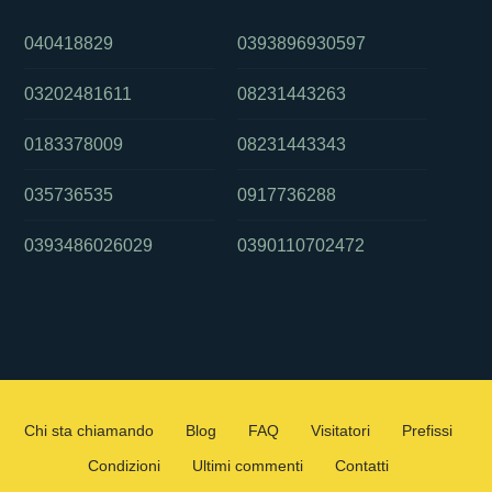
040418829
0393896930597
03202481611
08231443263
0183378009
08231443343
035736535
0917736288
0393486026029
0390110702472
Chi sta chiamando
Blog
FAQ
Visitatori
Prefissi
Condizioni
Ultimi commenti
Contatti