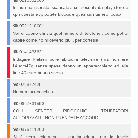
☎
0225392009
:
Io non ho risposto..scaricatevi cm security da play store e
cpn questa app potete bloccare quasiasi numero ...ciao
☎
0521618601
:
Vorrei capire chi sia quel numero di telefono , come potrei
capire come no nriceverlo piu' . per cortesia
☎
0141433621
:
Indagine Nielsen sulle abitudini televisive (ma non era
l'Auditel?); senza spese danno un apparecchietto ed alla
fine 40 euro buono spesa.
☎
028877428
:
Numero sconosciuto
☎
0697631590
:
COLL SENTER PIDOCCHIO.. TRUFFATORI
AUTORIZZATI.. NON PRENDETE ACCORDI..
☎
0875411263
:
Si è vero chiamano in continuazione, ma io lascio