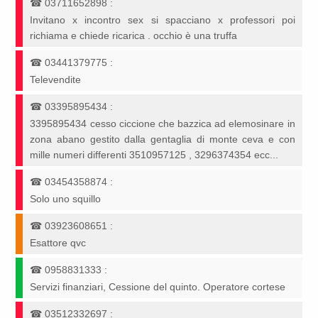
☎
03711652898
:
Invitano x incontro sex si spacciano x professori poi
richiama e chiede ricarica . occhio è una truffa
☎
03441379775
:
Televendite
☎
03395895434
:
3395895434 cesso ciccione che bazzica ad elemosinare in
zona abano gestito dalla gentaglia di monte ceva e con
mille numeri differenti 3510957125 , 3296374354 ecc...
☎
03454358874
:
Solo uno squillo
☎
03923608651
:
Esattore qvc
☎
0958831333
:
Servizi finanziari, Cessione del quinto. Operatore cortese
☎
03512332697
: