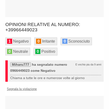
OPINIONI RELATIVE AL NUMERO:
+39966449023
1
Negativo
0
Irritante
0
Sconosciuto
0
Neutrale
0
Positivo
Miharu777
ha segnalato numero
E vechio piu da 9 anni
0966449023 come Negativo
Chiama a tutte le ore e numerose volte al giorno
Segnala la violazione