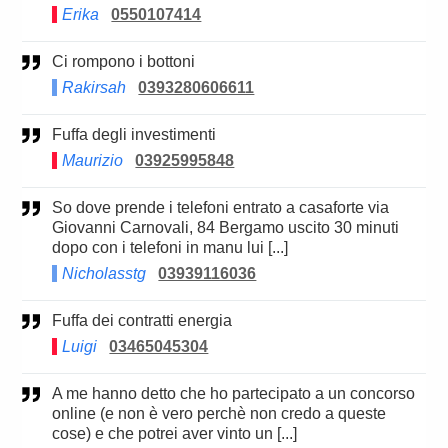
Erika
0550107414
Ci rompono i bottoni
Rakirsah
0393280606611
Fuffa degli investimenti
Maurizio
03925995848
So dove prende i telefoni entrato a casaforte via
Giovanni Carnovali, 84 Bergamo uscito 30 minuti
dopo con i telefoni in manu lui [...]
Nicholasstg
03939116036
Fuffa dei contratti energia
Luigi
03465045304
A me hanno detto che ho partecipato a un concorso
online (e non è vero perchè non credo a queste
cose) e che potrei aver vinto un [...]