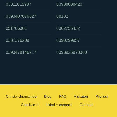
03311815987
03938038420
0393407076627
08132
051706301
0362255432
0331376209
0390299957
0393478146217
0393925978300
Chi sta chiamando
Blog
FAQ
Visitatori
Prefissi
Condizioni
Ultimi commenti
Contatti