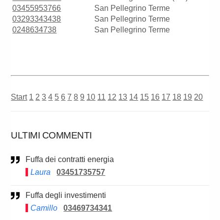
03455953766
San Pellegrino Terme
03293343438
San Pellegrino Terme
0248634738
San Pellegrino Terme
Start
1
2
3
4
5
6
7
8
9
10
11
12
13
14
15
16
17
18
19
20
ULTIMI COMMENTI
Fuffa dei contratti energia
Laura
03451735757
Fuffa degli investimenti
Camillo
03469734341