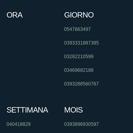
ORA
GIORNO
0547663497
0393331887385
03282210599
03469682188
0393288560767
SETTIMANA
MOIS
040418829
0393896930597