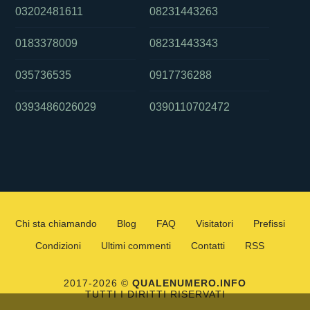
03202481611
08231443263
0183378009
08231443343
035736535
0917736288
0393486026029
0390110702472
Chi sta chiamando
Blog
FAQ
Visitatori
Prefissi
Condizioni
Ultimi commenti
Contatti
RSS
2017-2026 ©
QUALENUMERO.INFO
TUTTI I DIRITTI RISERVATI