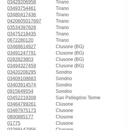
03429206958
Tirano
03493754461
Tirano
03480417436
Tirano
0420605017697
Tirano
03534397828
Tirano
03475218435
Tirano
0672280120
Tirano
03468614927
Clusone (BG)
03491247791
Clusone (BG)
0282823803
Clusone (BG)
03494327459
Clusone (BG)
03420206295
Sondrio
03409108883
Sondrio
03403914574
Sondrio
0915649554
Sondrio
03452219308
San Pellegrino Terme
03464799261
Clusone
03487975173
Clusone
0800885177
Clusone
01775
Clusone
03289147956
Clusone