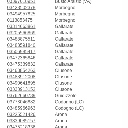
03397018951
Busto Arsizio (VA)
03428502378
Morbegno
03494957825
Morbegno
0113853475
Morbegno
03314663861
Gallarate
03205566869
Gallarate
03488875511
Gallarate
03483591840
Gallarate
03506985417
Gallarate
03472365846
Gallarate
03475339832
Gallarate
03463854263
Clusone
03483912008
Clusone
03490641895
Clusone
03338913152
Clusone
03762660739
Guidizzolo
03773046882
Codogno (LO)
03485966963
Codogno (LO)
03225521426
Arona
03339085157
Arona
03475218336
Arona