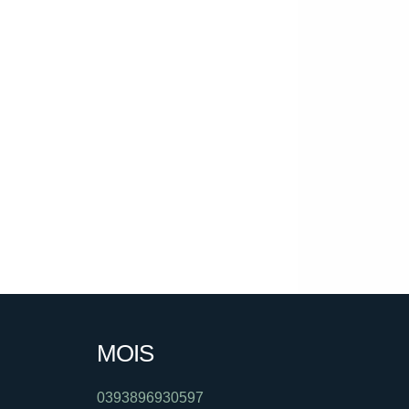
MOIS
0393896930597