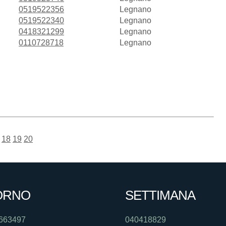
0519522356
Legnano
0519522340
Legnano
0418321299
Legnano
0110728718
Legnano
18
19
20
ORNO
SETTIMANA
663497
040418829