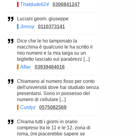
Thatdude624
0306841247
Luciani geom. giuseppe
Jinnoy
0110373141
Dice che le ho tamponato la
macchina è qualcuno le ha scritto il
mio numero e la mia targa su un
biglietto lasciato sul parabrezz [...]
Aflac
03939484016
Chiamano al numero fisso per conto
dell'universitá dove hai studiato senza
presentarsi. Sono in possesso del
numero di cellulare [...]
Curdyz
0575082569
Chiama tutti i giorni in orario
compreso tra le 11 e le 12. zona di
roma, (mi piacerebbe sapere se