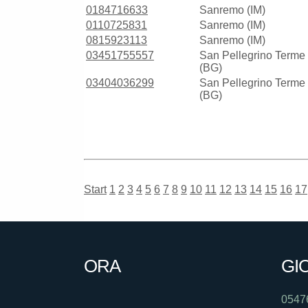
0184716633
Sanremo (IM)
0110725831
Sanremo (IM)
0815923113
Sanremo (IM)
03451755557
San Pellegrino Terme
(BG)
03404036299
San Pellegrino Terme
(BG)
Start
1
2
3
4
5
6
7
8
9
10
11
12
13
14
15
16
17
ORA
GI
0547