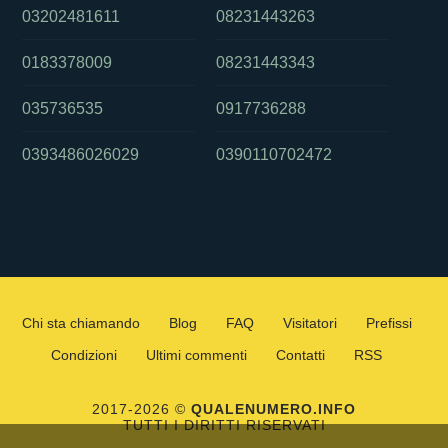
03202481611
08231443263
0183378009
08231443343
035736535
0917736288
0393486026029
0390110702472
Chi sta chiamando
Blog
FAQ
Visitatori
Prefissi
Condizioni
Ultimi commenti
Contatti
RSS
2017-2026 ©
QUALENUMERO.INFO
TUTTI I DIRITTI RISERVATI