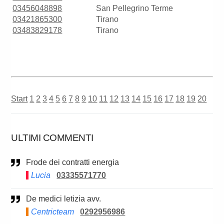
03456048898
San Pellegrino Terme
03421865300
Tirano
03483829178
Tirano
Start
1
2
3
4
5
6
7
8
9
10
11
12
13
14
15
16
17
18
19
20
ULTIMI COMMENTI
Frode dei contratti energia
Lucia
03335571770
De medici letizia avv.
Centricteam
0292956986