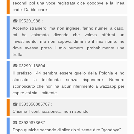
secondi poi una voce registrata dice goodbye e la linea
cade. Da bloccare.
☎
095291988
:
Accento straniero, ma non inglese. fanno numeri a caso.
mi ha chiamato dicendo che voleva offrirmi un
investimento, ma non sapeva dirmi nè il mio nome, nè
dove avesse preso il mio numero. probabilmente una
truffa.
☎
03299118804
:
Il prefisso +44 sembra essere quello della Polonia e ho
staccato la telefonata senza rispondere. Numero
sconosciuto che non ha alcun riferimento a wazzapp per
capire chi sia il mittente.
☎
0393356885707
:
Chiama il continuazione.... non rispondo
☎
03939673667
:
Dopo qualche secondo di silenzio si sente dire "goodbye"