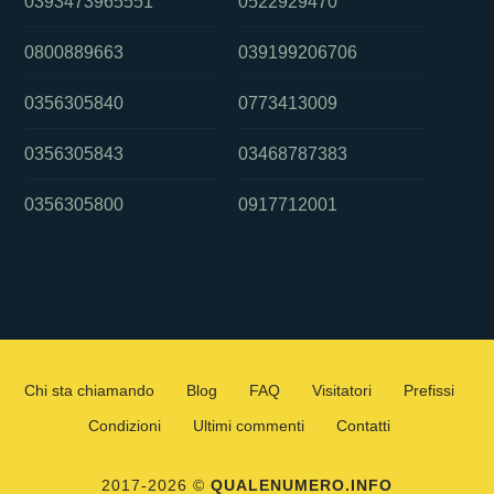
0393473965551
0522929470
0800889663
039199206706
0356305840
0773413009
0356305843
03468787383
0356305800
0917712001
Chi sta chiamando
Blog
FAQ
Visitatori
Prefissi
Condizioni
Ultimi commenti
Contatti
2017-2026 ©
QUALENUMERO.INFO