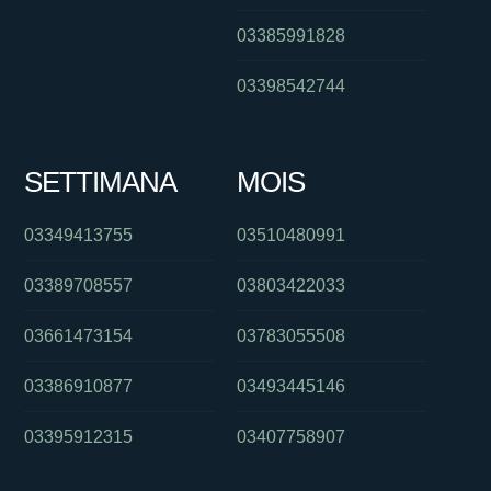
03385991828
03398542744
SETTIMANA
MOIS
03349413755
03510480991
03389708557
03803422033
03661473154
03783055508
03386910877
03493445146
03395912315
03407758907