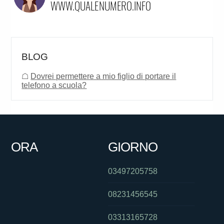
BLOG
☖
Dovrei permettere a mio figlio di portare il
telefono a scuola?
ORA
GIORNO
03497205758
08231456545
03313165728