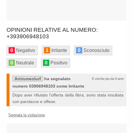
OPINIONI RELATIVE AL NUMERO:
+393906948103
0
Negativo
1
Irritante
0
Sconosciuto
0
Neutrale
0
Positivo
Arrirumeslurf
ha segnalato
E vechio piu da 9 anni
numero 03906948103 come Irritante
Dopo aver rifiutato l'offerta della fibra, sono stata insultata
con parolacce e offese.
Segnala la violazione