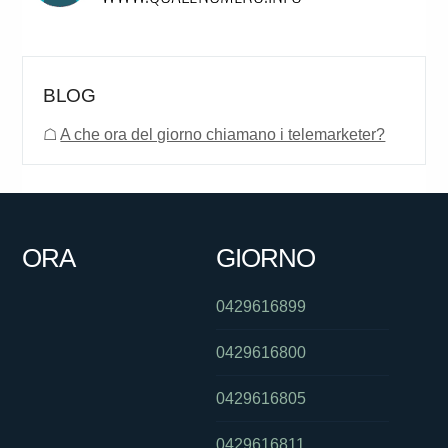
BLOG
☖
A che ora del giorno chiamano i telemarketer?
ORA
GIORNO
0429616899
0429616800
0429616805
0429616811