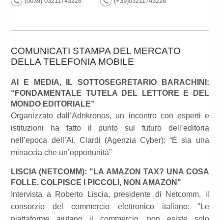
(0039) 03211743228
(+39)03211743228
COMUNICATI STAMPA DEL MERCATO
DELLA TELEFONIA MOBILE
AI E MEDIA, IL SOTTOSEGRETARIO BARACHINI:
“FONDAMENTALE TUTELA DEL LETTORE E DEL
MONDO EDITORIALE”
Organizzato dall’Adnkronos, un incontro con esperti e
istituzioni ha fatto il punto sul futuro dell’editoria
nell’epoca dell’Ai. Ciardi (Agenzia Cyber): “È sia una
minaccia che un’opportunità”
LISCIA (NETCOMM): "LA AMAZON TAX? UNA COSA
FOLLE. COLPISCE I PICCOLI, NON AMAZON"
Intervista a Roberto Liscia, presidente di Netcomm, il
consorzio del commercio elettronico italiano: "Le
piattaforme aiutano il commercio, non esiste solo