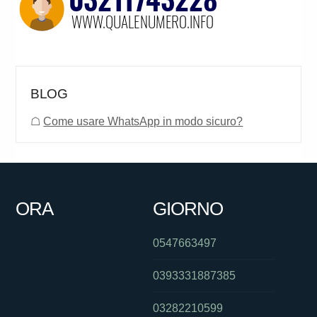
BLOG
☖
Come usare WhatsApp in modo sicuro?
ORA
GIORNO
0547663497
0393331887385
03282210599