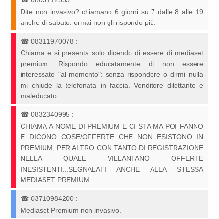
☎
0803112335
:
Dite non invasivo? chiamano 6 giorni su 7 dalle 8 alle 19
anche di sabato. ormai non gli rispondo più.
☎
08311970078
:
Chiama e si presenta solo dicendo di essere di mediaset
premium. Rispondo educatamente di non essere
interessato "al momento": senza rispondere o dirmi nulla
mi chiude la telefonata in faccia. Venditore dilettante e
maleducato.
☎
0832340995
:
CHIAMA A NOME DI PREMIUM E CI STA MA POI FANNO
E DICONO COSE/OFFERTE CHE NON ESISTONO IN
PREMIUM, PER ALTRO CON TANTO DI REGISTRAZIONE
NELLA QUALE VILLANTANO OFFERTE
INESISTENTI...SEGNALATI ANCHE ALLA STESSA
MEDIASET PREMIUM.
☎
03710984200
:
Mediaset Premium non invasivo.