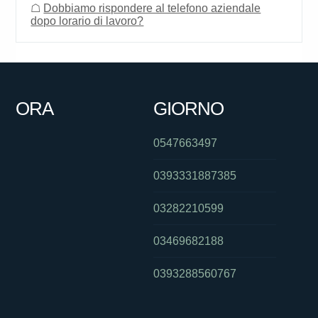
☖
Dobbiamo rispondere al telefono aziendale
dopo lorario di lavoro?
ORA
GIORNO
0547663497
0393331887385
03282210599
03469682188
0393288560767