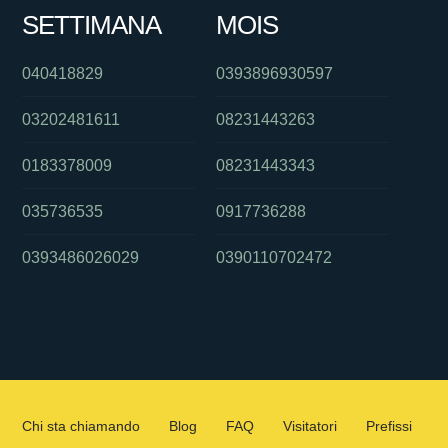
SETTIMANA
MOIS
040418829
0393896930597
03202481611
08231443263
0183378009
08231443343
035736535
0917736288
0393486026029
0390110702472
Chi sta chiamando
Blog
FAQ
Visitatori
Prefissi