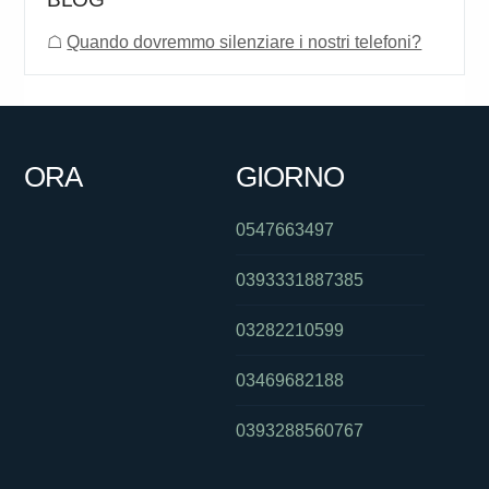
☖
Quando dovremmo silenziare i nostri telefoni?
ORA
GIORNO
0547663497
0393331887385
03282210599
03469682188
0393288560767