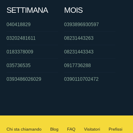
SETTIMANA
MOIS
040418829
0393896930597
03202481611
08231443263
0183378009
08231443343
035736535
0917736288
0393486026029
0390110702472
Chi sta chiamando
Blog
FAQ
Visitatori
Prefissi