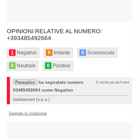
OPINIONI RELATIVE AL NUMERO:
+393485492664
1
Negativo
0
Irritante
0
Sconosciuto
0
Neutrale
0
Positivo
Paraadox
ha segnalato numero
E vechio piu da 9 anni
03485492664 come Negativo
Italdiamant (s.p.a.)
Segnala la violazione