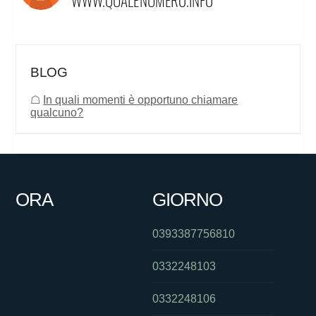
BLOG
☖
In quali momenti è opportuno chiamare
qualcuno?
ORA
GIORNO
0393387756810
0332248103
0332248106