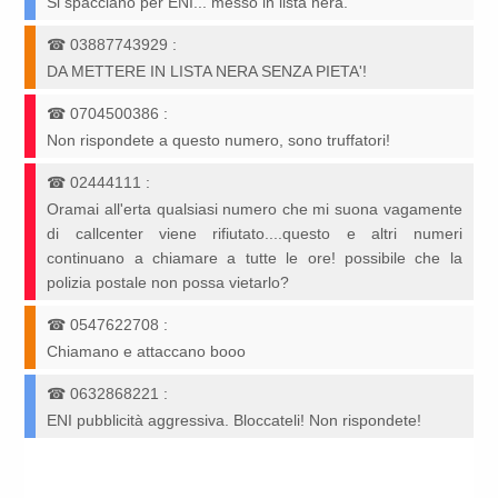
Si spacciano per ENI... messo in lista nera.
☎
03887743929
:
DA METTERE IN LISTA NERA SENZA PIETA'!
☎
0704500386
:
Non rispondete a questo numero, sono truffatori!
☎
02444111
:
Oramai all'erta qualsiasi numero che mi suona vagamente
di callcenter viene rifiutato....questo e altri numeri
continuano a chiamare a tutte le ore! possibile che la
polizia postale non possa vietarlo?
☎
0547622708
:
Chiamano e attaccano booo
☎
0632868221
:
ENI pubblicità aggressiva. Bloccateli! Non rispondete!