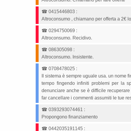
☎
0415446803
:
Altroconsumo , chiamano per offerta a 2€ 
☎
0294750069
:
Altroconsumo. Recidivo.
☎
086305098
:
Altroconsumo. Insistente.
☎
0708478025
:
Il sistema è sempre uguale usa. un nome fin
tempo fingendo infiniti problemi per la 
denunciare anche se è difficile recuperare 
far cancellare i commenti assumiti le tue re
☎
0393293074461
:
Propongono finanziamento
☎
0442035191145
: