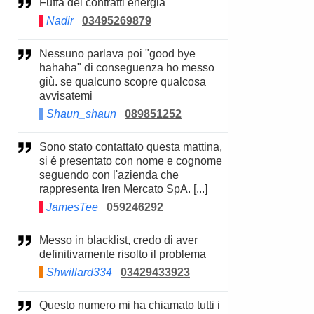
Fuffa dei contratti energia
Nadir
03495269879
Nessuno parlava poi "good bye
hahaha" di conseguenza ho messo
giù. se qualcuno scopre qualcosa
avvisatemi
Shaun_shaun
089851252
Sono stato contattato questa mattina,
si é presentato con nome e cognome
seguendo con l'azienda che
rappresenta Iren Mercato SpA. [...]
JamesTee
059246292
Messo in blacklist, credo di aver
definitivamente risolto il problema
Shwillard334
03429433923
Questo numero mi ha chiamato tutti i