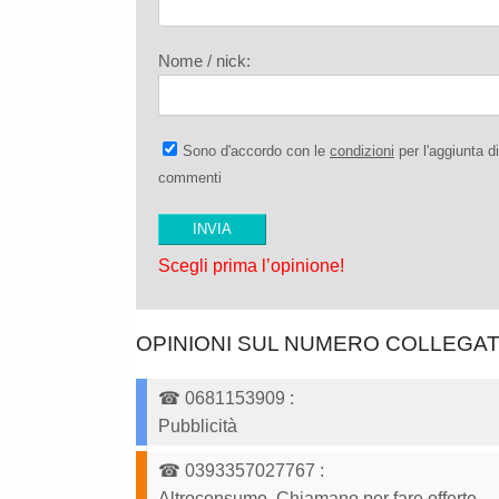
Nome / nick:
Sono d'accordo con le
condizioni
per l'aggiunta di
commenti
Scegli prima l’opinione!
OPINIONI SUL NUMERO COLLEGA
☎
0681153909
:
Pubblicità
☎
0393357027767
:
Altroconsumo. Chiamano per fare offerte