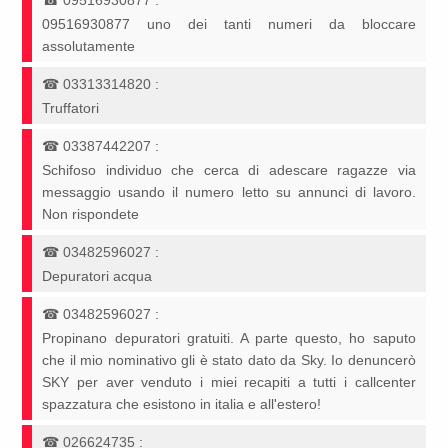
☎
09516930877
:
09516930877 uno dei tanti numeri da bloccare
assolutamente
☎
03313314820
:
Truffatori
☎
03387442207
:
Schifoso individuo che cerca di adescare ragazze via
messaggio usando il numero letto su annunci di lavoro.
Non rispondete
☎
03482596027
:
Depuratori acqua
☎
03482596027
:
Propinano depuratori gratuiti. A parte questo, ho saputo
che il mio nominativo gli è stato dato da Sky. Io denuncerò
SKY per aver venduto i miei recapiti a tutti i callcenter
spazzatura che esistono in italia e all'estero!
☎
026624735
: