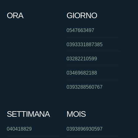
ORA
GIORNO
0547663497
0393331887385
03282210599
03469682188
0393288560767
SETTIMANA
MOIS
040418829
0393896930597