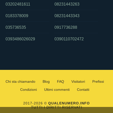
03202481611
08231443263
0183378009
08231443343
035736535
0917736288
0393486026029
0390110702472
Chi sta chiamando
Blog
FAQ
Visitatori
Prefissi
Condizioni
Ultimi commenti
Contatti
2017-2026 ©
QUALENUMERO.INFO
TUTTI I DIRITTI RISERVATI