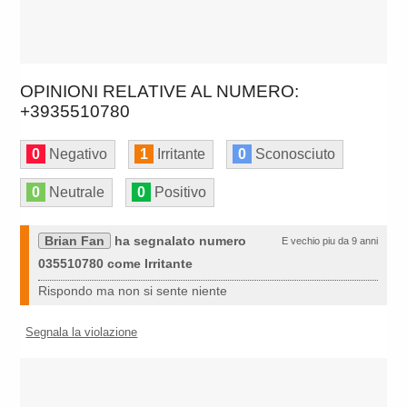
OPINIONI RELATIVE AL NUMERO:
+3935510780
0
Negativo
1
Irritante
0
Sconosciuto
0
Neutrale
0
Positivo
Brian Fan
ha segnalato numero
E vechio piu da 9 anni
035510780 come Irritante
Rispondo ma non si sente niente
Segnala la violazione