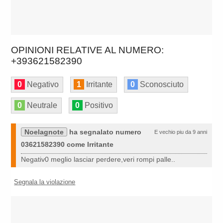
OPINIONI RELATIVE AL NUMERO:
+393621582390
0
Negativo
1
Irritante
0
Sconosciuto
0
Neutrale
0
Positivo
Noelagnote
ha segnalato numero
E vechio piu da 9 anni
03621582390 come Irritante
Negativ0 meglio lasciar perdere,veri rompi palle..
Segnala la violazione