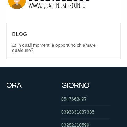
BLOG
☖
In quali momenti è opportuno chiamare
qualcuno?
ORA
GIORNO
0547663497
0393331887385
03282210599