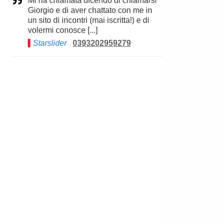
Mi ha chiamata dicendo di chiamarsi
Giorgio e di aver chattato con me in
un sito di incontri (mai iscritta!) e di
volermi conosce [...]
Starslider
0393202959279