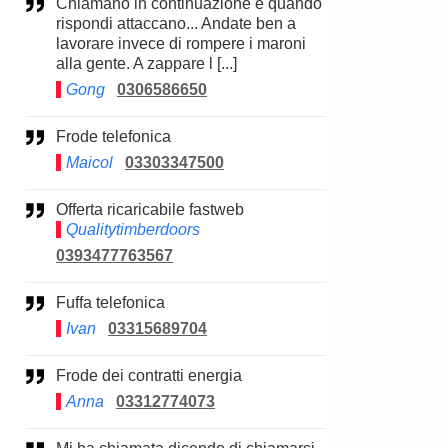
Chiamano in continuazione e quando
rispondi attaccano... Andate ben a
lavorare invece di rompere i maroni
alla gente. A zappare l [...]
Gong
0306586650
Frode telefonica
Maicol
03303347500
Offerta ricaricabile fastweb
Qualitytimberdoors
0393477763567
Fuffa telefonica
Ivan
03315689704
Frode dei contratti energia
Anna
03312774073