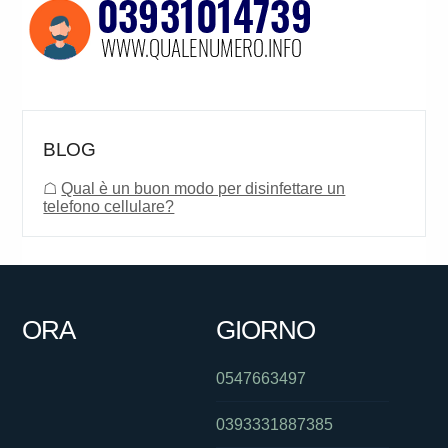
BLOG
☖
Qual è un buon modo per disinfettare un
telefono cellulare?
ORA
GIORNO
0547663497
0393331887385