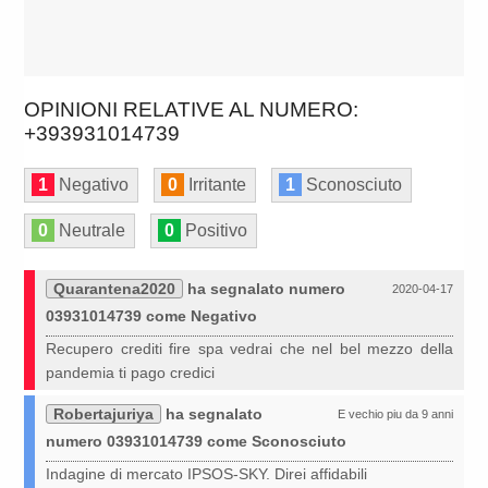
OPINIONI RELATIVE AL NUMERO:
+393931014739
1
Negativo
0
Irritante
1
Sconosciuto
0
Neutrale
0
Positivo
Quarantena2020
ha segnalato numero
2020-04-17
03931014739 come Negativo
Recupero crediti fire spa vedrai che nel bel mezzo della
pandemia ti pago credici
Robertajuriya
ha segnalato
E vechio piu da 9 anni
numero 03931014739 come Sconosciuto
Indagine di mercato IPSOS-SKY. Direi affidabili