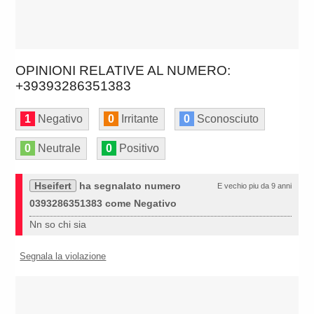
OPINIONI RELATIVE AL NUMERO:
+39393286351383
1
Negativo
0
Irritante
0
Sconosciuto
0
Neutrale
0
Positivo
Hseifert
ha segnalato numero
E vechio piu da 9 anni
0393286351383 come Negativo
Nn so chi sia
Segnala la violazione