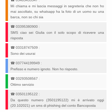
☎
03483435347
:
Mi chiama e mi lascia messaggi in segreteria che non ho
mai ascoltato, su whatsapp ha la foto di un uomo su una
barca, non so chi sia
☎
03395380900
:
SMS ciao sei Giulia con il solo scopo di ricevere una
risposta
☎
03318747509
:
Sono dei usurai
☎
037744199949
:
Prefisso e numero ignoto. Non ho risposto.
☎
03293508567
:
Ottimo servizio
☎
03501195122
:
Da questo numero (3501195122) mi è arrivato oggi
(20.102021) un sms di phishing del conto Bancoposta