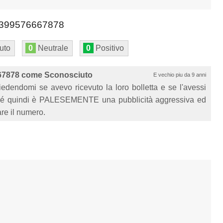
399576667878
uto
0
Neutrale
0
Positivo
67878 come Sconosciuto
E vechio piu da 9 anni
dendomi se avevo ricevuto la loro bolletta e se l'avessi
unché quindi è PALESEMENTE una pubblicità aggressiva ed
are il numero.