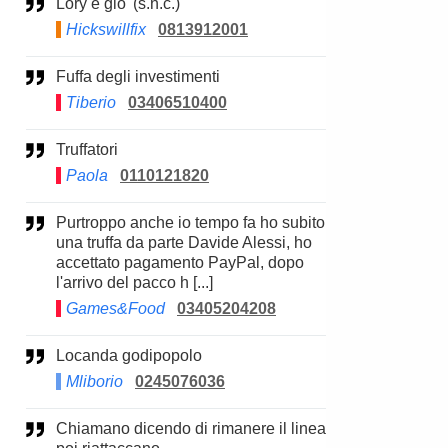
Lory e gio' (s.n.c.)
Hickswillfix
0813912001
Fuffa degli investimenti
Tiberio
03406510400
Truffatori
Paola
0110121820
Purtroppo anche io tempo fa ho subito
una truffa da parte Davide Alessi, ho
accettato pagamento PayPal, dopo
l'arrivo del pacco h [...]
Games&Food
03405204208
Locanda godipopolo
Mliborio
0245076036
Chiamano dicendo di rimanere il linea