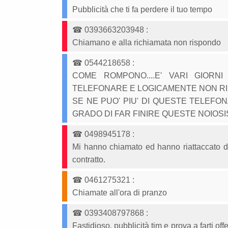
Pubblicità che ti fa perdere il tuo tempo
☎
0393663203948
:
Chiamano e alla richiamata non rispondo
☎
0544218658
:
COME ROMPONO....E' VARI GIOR
TELEFONARE E LOGICAMENTE NON R
SE NE PUO' PIU' DI QUESTE TELEFON
GRADO DI FAR FINIRE QUESTE NOIOSISSIM
☎
0498945178
:
Mi hanno chiamato ed hanno riattaccato d
contratto.
☎
0461275321
:
Chiamate all'ora di pranzo
☎
0393408797868
:
Fastidioso, pubblicità tim e prova a farti o