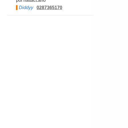
poi riattaccano
Diddyy
0287365170