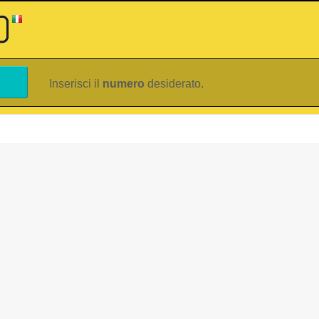
Inserisci il
numero
desiderato.