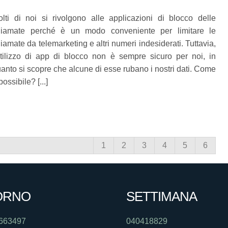
lti di noi si rivolgono alle applicazioni di blocco delle
hiamate perché è un modo conveniente per limitare le
iamate da telemarketing e altri numeri indesiderati. Tuttavia,
utilizzo di app di blocco non è sempre sicuro per noi, in
anto si scopre che alcune di esse rubano i nostri dati. Come
possibile? [...]
1
2
3
4
5
6
ORNO
SETTIMANA
663497
040418829