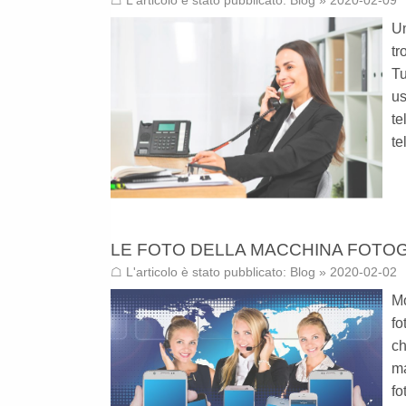
☖ L'articolo è stato pubblicato:
Blog
» 2020-02-09
Un
tr
Tu
us
te
te
LE FOTO DELLA MACCHINA FOTO
☖ L'articolo è stato pubblicato:
Blog
» 2020-02-02
Mo
fo
ch
m
f