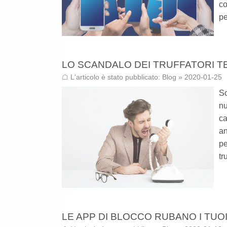
co
pe
LO SCANDALO DEI TRUFFATORI T
☖ L'articolo è stato pubblicato:
Blog
» 2020-01-25
So
nu
ca
a
p
tru
LE APP DI BLOCCO RUBANO I TUOI