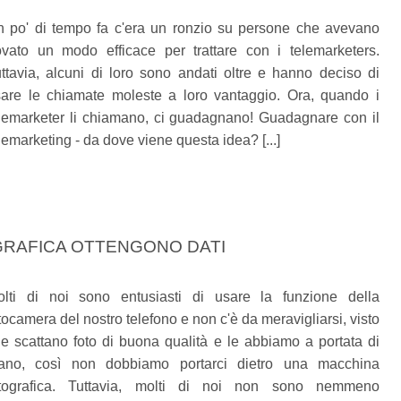
 po' di tempo fa c'era un ronzio su persone che avevano
ovato un modo efficace per trattare con i telemarketers.
ttavia, alcuni di loro sono andati oltre e hanno deciso di
are le chiamate moleste a loro vantaggio. Ora, quando i
lemarketer li chiamano, ci guadagnano! Guadagnare con il
lemarketing - da dove viene questa idea? [...]
GRAFICA OTTENGONO DATI
lti di noi sono entusiasti di usare la funzione della
tocamera del nostro telefono e non c'è da meravigliarsi, visto
e scattano foto di buona qualità e le abbiamo a portata di
ano, così non dobbiamo portarci dietro una macchina
otografica. Tuttavia, molti di noi non sono nemmeno