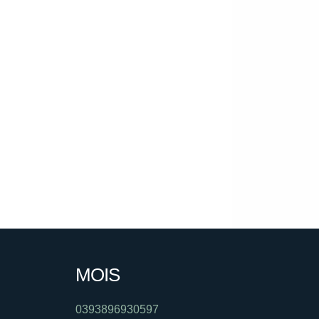
MOIS
0393896930597