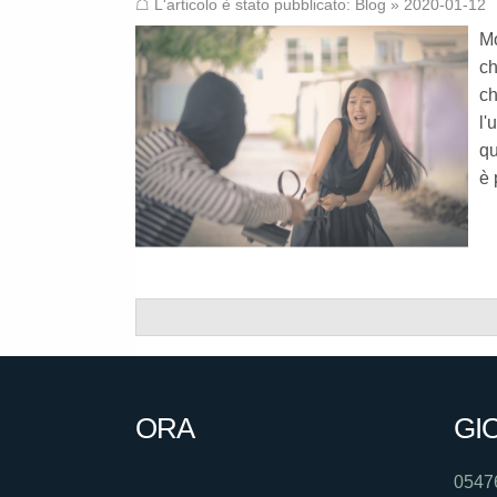
☖ L'articolo è stato pubblicato:
Blog
» 2020-01-12
Mo
c
ch
l'
qu
è 
ORA
GI
0547